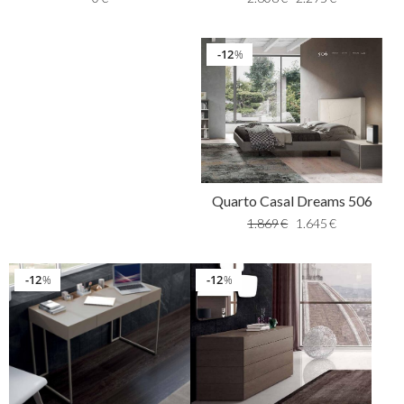
12
%
Quarto Casal Dreams 506
1.869
€
1.645
€
12
12
%
%