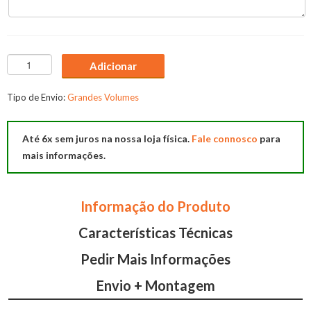
Quantidade
Adicionar
de
Quarto
Tipo de Envio:
Grandes Volumes
Casal
Dreams
Até 6x sem juros na nossa loja física.
Fale connosco
para
502
mais informações.
Informação do Produto
Características Técnicas
Pedir Mais Informações
Envio + Montagem