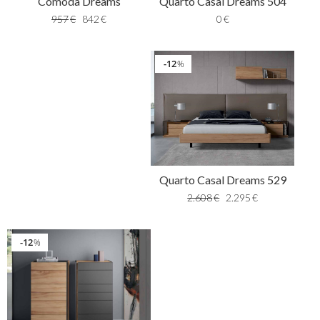
Quarto Casal Dreams 504
Comoda Dreams
0
€
957
€
842
€
12
%
Quarto Casal Dreams 529
2.608
€
2.295
€
12
%