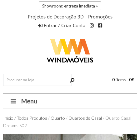
Showroom: entrega imediata »
Projetos de Decoração 3D
Promoções
Entrar / Criar Conta
0 items -
0
€
Menu
Início
/
Todos Produtos
/
Quarto
/
Quartos de Casal
/ Quarto Casal
Dreams 502