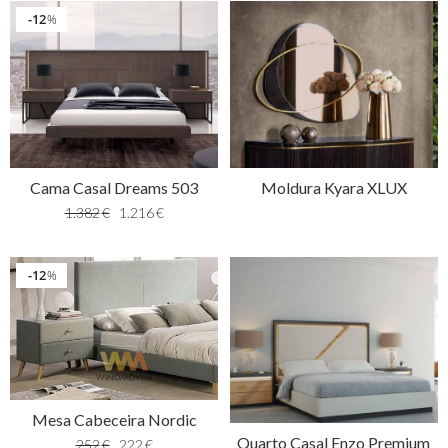
12
%
Cama Casal Dreams 503
Moldura Kyara XLUX
1.382
€
1.216
€
12
%
Mesa Cabeceira Nordic
Quarto Casal Enzo Premium
252
€
222
€