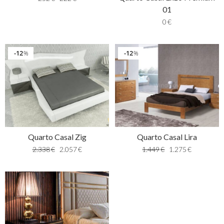
01
0
€
12
12
%
%
Quarto Casal Zig
Quarto Casal Lira
2.338
€
2.057
€
1.449
€
1.275
€