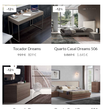
12
12
%
%
Tocador Dreams
Quarto Casal Dreams 506
919
€
809
€
1.869
€
1.645
€
12
%