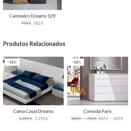
Camiseiro Dreams 529
775
€
682
€
Produtos Relacionados
12
12
%
%
Cama Casal Dreams
Comoda Paris
1.355
€
1.192
€
502
€
–
726
€
442
€
–
639
€