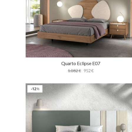
Quarto Eclipse E07
1.082
€
952
€
12
%