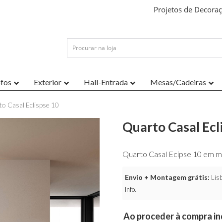
Projetos de Decora
ofos
Exterior
Hall-Entrada
Mesas/Cadeiras
o Casal Eclispse 10
Quarto Casal Ecl
Quarto Casal Ecipse 10 em m
Envio + Montagem grátis:
Lisb
Info
.
Ao proceder à compra ind