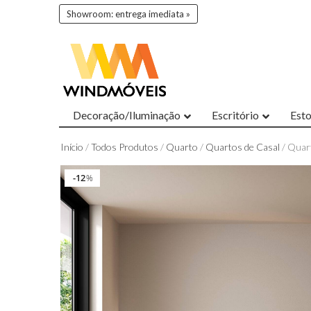
Showroom: entrega imediata »
Decoração/Iluminação
Escritório
Est
Início
/
Todos Produtos
/
Quarto
/
Quartos de Casal
/ Quart
12
12
%
%