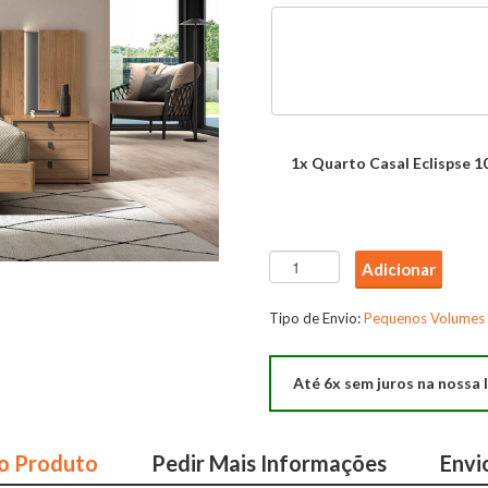
1x
Quarto Casal Eclispse 1
Quantidade
Adicionar
de
Quarto
Tipo de Envio:
Pequenos Volumes
Casal
Eclispse
Até 6x sem juros na nossa l
10
o Produto
Pedir Mais Informações
Envi