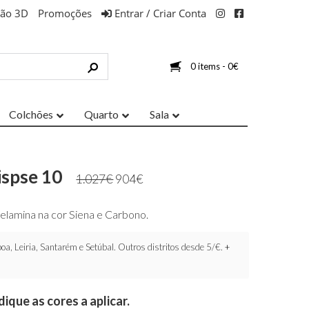
ção 3D
Promoções
Entrar / Criar Conta
0 items -
0
€
Colchões
Quarto
Sala
ispse 10
1.027
€
904
€
elamina na cor Siena e Carbono.
oa, Leiria, Santarém e Setúbal. Outros distritos desde 5/€.
+
ique as cores a aplicar.