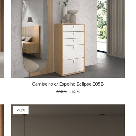
Camiseiro c/ Espelho Eclipse E05B
640
€
563
€
12
%