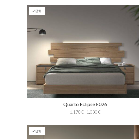
12
%
Quarto Eclipse E026
1.170
€
1.030
€
12
%