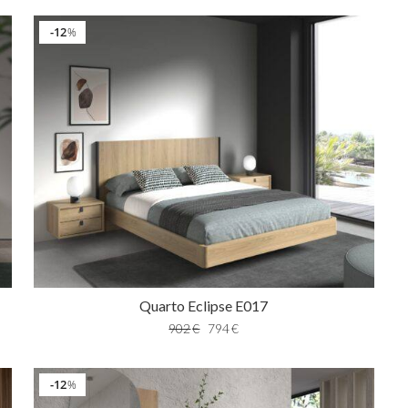
12
%
Quarto Eclipse E017
902
€
794
€
12
%