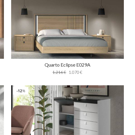
Quarto Eclipse E029A
1.216
€
1.070
€
12
%