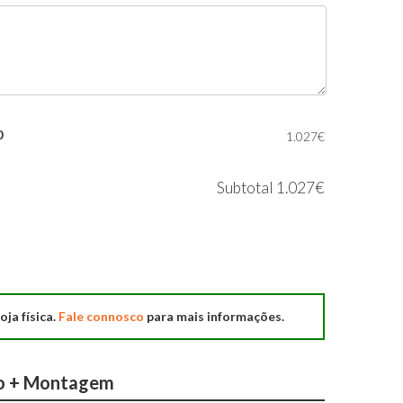
0
1.027€
Subtotal
1.027€
oja física.
Fale connosco
para mais informações.
o + Montagem