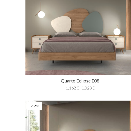
Quarto Eclipse E08
1.162
€
1.023
€
12
%