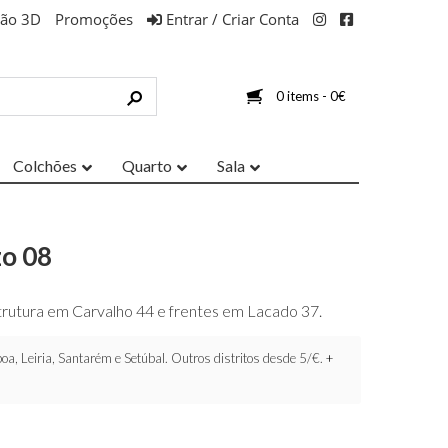
ção 3D
Promoções
Entrar / Criar Conta
0 items -
0
€
Colchões
Quarto
Sala
zo 08
trutura em Carvalho 44 e frentes em Lacado 37.
oa, Leiria, Santarém e Setúbal. Outros distritos desde 5/€.
+