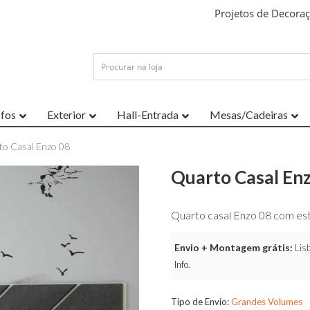
Projetos de Decora
ofos
Exterior
Hall-Entrada
Mesas/Cadeiras
to Casal Enzo 08
Quarto Casal En
Quarto casal Enzo 08 com es
Envio + Montagem grátis:
Lisb
Info
.
Tipo de Envio:
Grandes Volumes