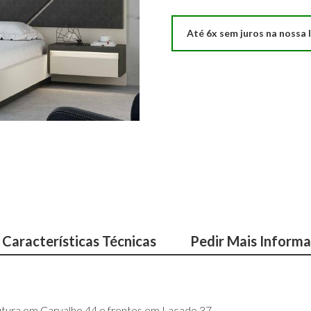
Até 6x sem juros na nossa l
Características Técnicas
Pedir Mais Inform
utura em Carvalho 44 e frentes em Lacado 37.