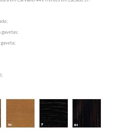
ado;
 gavetas;
 gaveta;
0;