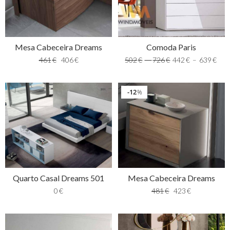
Mesa Cabeceira Dreams
Comoda Paris
461
€
406
€
502
€
–
726
€
442
€
–
639
€
12
%
Quarto Casal Dreams 501
Mesa Cabeceira Dreams
0
€
481
€
423
€