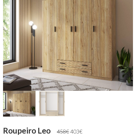
Roupeiro Leo
458
€
403
€