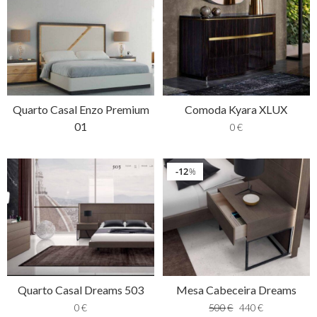
Quarto Casal Enzo Premium
Comoda Kyara XLUX
01
0
€
12
%
Quarto Casal Dreams 503
Mesa Cabeceira Dreams
0
€
500
€
440
€