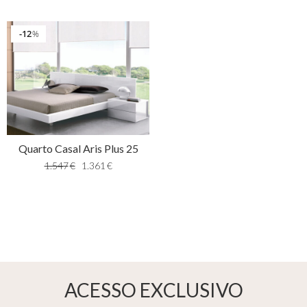
12
%
Quarto Casal Aris Plus 25
1.547
€
1.361
€
ACESSO EXCLUSIVO