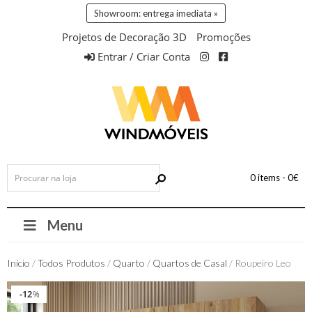
Showroom: entrega imediata »
Projetos de Decoração 3D
Promoções
Entrar / Criar Conta
0 items -
0
€
Menu
Início
/
Todos Produtos
/
Quarto
/
Quartos de Casal
/ Roupeiro Leo
12
12
%
%