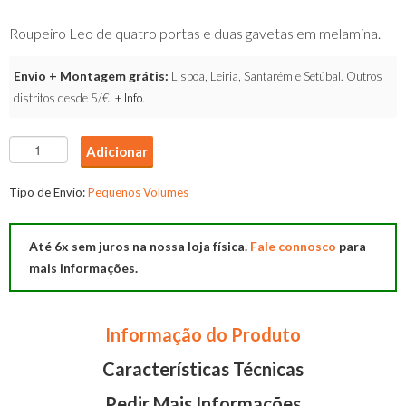
Roupeiro Leo de quatro portas e duas gavetas em melamina.
Envio + Montagem grátis:
Lisboa, Leiria, Santarém e Setúbal. Outros
distritos desde 5/€.
+ Info
.
Quantidade
Adicionar
de
Roupeiro
Tipo de Envio:
Pequenos Volumes
Leo
Até 6x sem juros na nossa loja física.
Fale connosco
para
mais informações.
Informação do Produto
Características Técnicas
Pedir Mais Informações