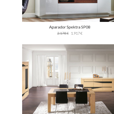
Aparador Spektra SP08
2.178
€
1.917
€