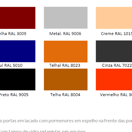
ro portas em lacado com pormenores em espelho na frente das por
com tampo de vidro retangular, pés em inox.