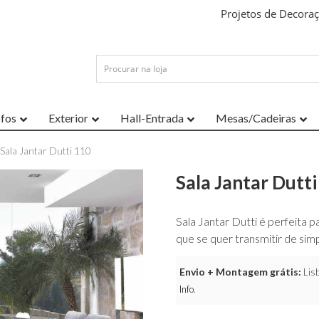
Projetos de Decora
ofos
Exterior
Hall-Entrada
Mesas/Cadeiras
 Sala Jantar Dutti 110
Sala Jantar Dutt
Sala Jantar Dutti é perfeita
que se quer transmitir de si
Envio + Montagem grátis:
Lisb
Info
.