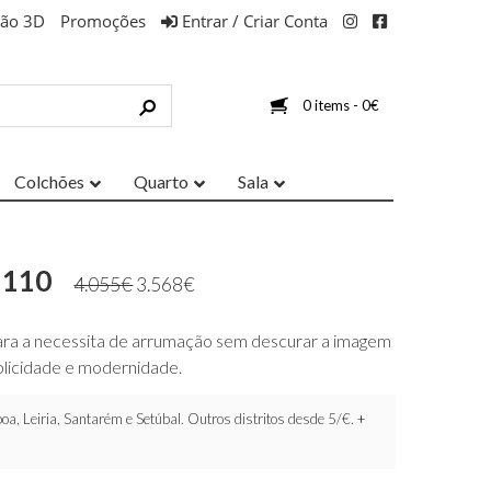
ção 3D
Promoções
Entrar / Criar Conta
0 items -
0
€
Colchões
Quarto
Sala
i 110
4.055
€
3.568
€
 para a necessita de arrumação sem descurar a imagem
mplicidade e modernidade.
oa, Leiria, Santarém e Setúbal. Outros distritos desde 5/€.
+