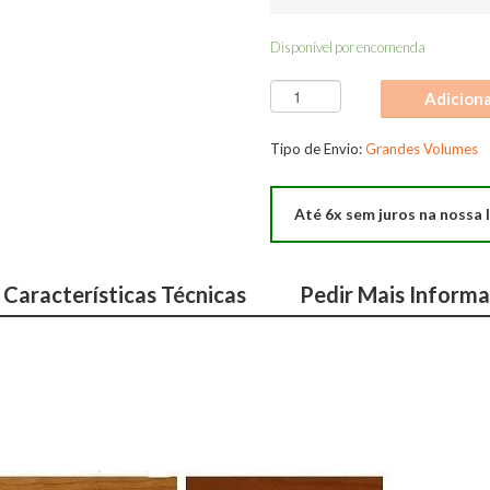
Disponível por encomenda
Quantidade
Adicion
de
Sala
Tipo de Envio:
Grandes Volumes
Jantar
Dutti
Até 6x sem juros na nossa l
110
Características Técnicas
Pedir Mais Inform