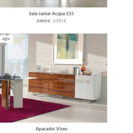
Sala Jantar Acqua 115
3.853
€
3.391
€
12
%
Aparador Viseu