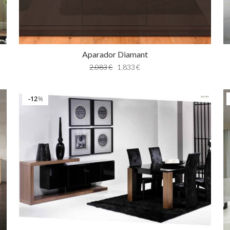
Aparador Diamant
2.083
€
1.833
€
12
%