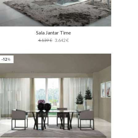
Sala Jantar Time
4.139
€
3.642
€
12
%