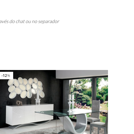
avés do chat ou no separador
12
%