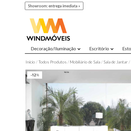
Showroom: entrega imediata »
Decoração/Iluminação
Escritório
Est
Início
/
Todos Produtos
/
Mobiliário de Sala
/
Sala de Jantar
/
12
12
%
%