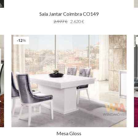
Sala Jantar Coimbra CO149
2.977
€
2.620
€
12
%
Mesa Gloss