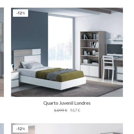
12
%
Quarto Juvenil Londres
1.099
€
967
€
12
%