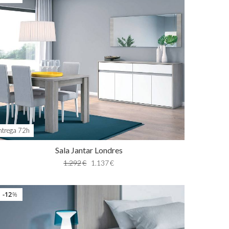
ntrega 72h
Sala Jantar Londres
1.292
€
1.137
€
12
%