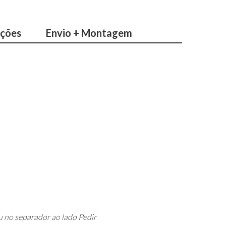
ações
Envio + Montagem
 no separador ao lado Pedir