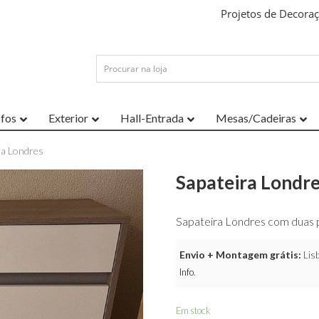
Projetos de Decora
ofos
Exterior
Hall-Entrada
Mesas/Cadeiras
ra Londres
Sapateira Londr
Sapateira Londres com duas 
Envio + Montagem grátis:
Lisb
Info
.
Em stock