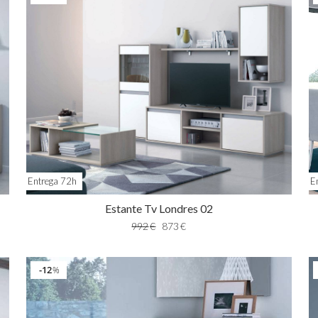
Entrega 72h
E
Estante Tv Londres 02
992
€
873
€
12
%