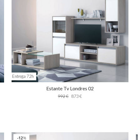
Entrega 72h
Estante Tv Londres 02
992
€
873
€
12
%