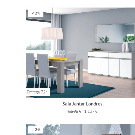
12
%
Entrega 72h
Sala Jantar Londres
1.292
€
1.137
€
12
%