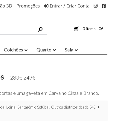
ção 3D
Promoções
Entrar / Criar Conta
0 items -
0
€
Colchões
Quarto
Sala
es
283
€
249
€
portas e uma gaveta em Carvalho Cinza e Branco.
oa, Leiria, Santarém e Setúbal. Outros distritos desde 5/€.
+