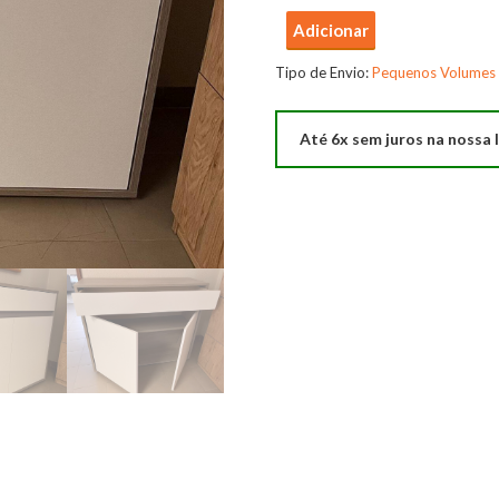
Quantidade
Adicionar
de
Tipo de Envio:
Pequenos Volumes
Sapateira
Londres
Até 6x sem juros na nossa l