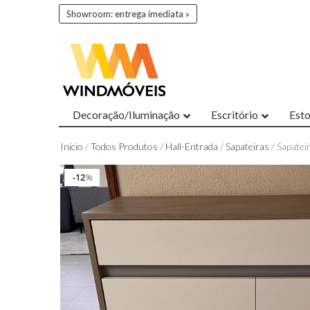
Showroom: entrega imediata »
Decoração/Iluminação
Escritório
Est
Início
/
Todos Produtos
/
Hall-Entrada
/
Sapateiras
/ Sapatei
Entrega 72h
12
12
%
%