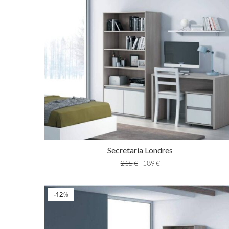
Secretaria Londres
215
€
189
€
12
%