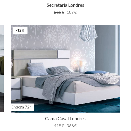
Secretaria Londres
215
€
189
€
12
%
Entrega 72h
Cama Casal Londres
418
€
368
€