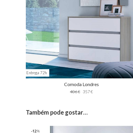
Entrega 72h
Comoda Londres
406
€
357
€
Também pode gostar…
12
%