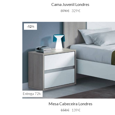
Cama Juvenil Londres
374
€
329
€
12
%
Entrega 72h
Mesa Cabeceira Londres
158
€
139
€