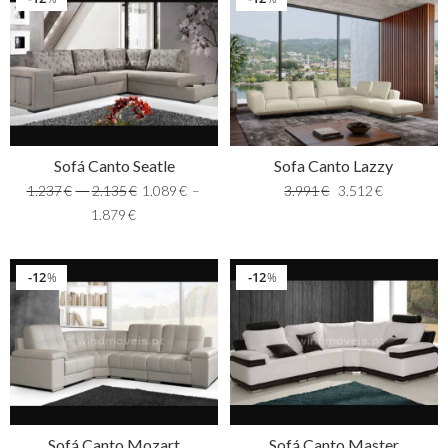
Sofá Canto Seatle
Sofa Canto Lazzy
1.237
€
–
2.135
€
1.089
€
–
3.991
€
3.512
€
1.879
€
12
12
%
%
Sofá Canto Mozart
Sofá Canto Master