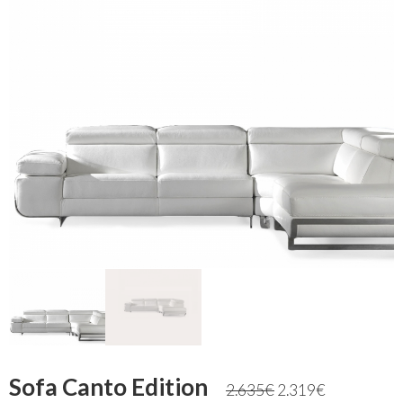
Sofa Canto Edition
2.635
€
2.319
€