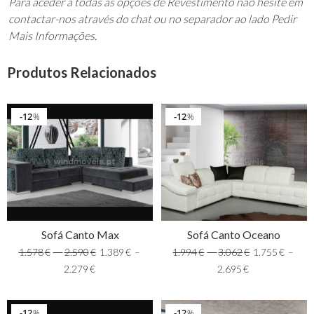
Para aceder a todas as opções de Revestimento não hesite em
contactar-nos através do chat ou no separador ao lado Pedir
Mais Informações.
Produtos Relacionados
12
12
%
%
Sofá Canto Max
Sofá Canto Oceano
1.578
€
–
2.590
€
1.389
€
–
1.994
€
–
3.062
€
1.755
€
–
2.279
€
2.695
€
12
12
%
%