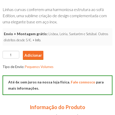
Linhas curvas conferem uma harmoniosa estrutura ao sofá
Edition, uma sublime criação de design complementada com
uma elegante base em aço inox.
Envio + Montagem grátis:
Lisboa, Leiria, Santarém e Setúbal. Outros
distritos desde 5/€.
+ Info
.
Quantidade
Adicionar
de
Sofa
Tipo de Envio:
Pequenos Volumes
Canto
Edition
Até 6x sem juros na nossa loja física.
Fale connosco
para
mais informações.
Informação do Produto