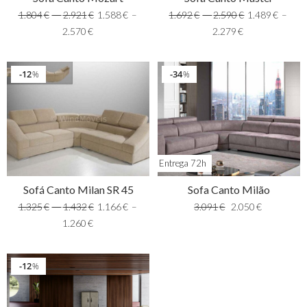
1.804
€
–
2.921
€
1.588
€
–
1.692
€
–
2.590
€
1.489
€
–
2.570
€
2.279
€
12
34
%
%
Entrega 72h
Sofá Canto Milan SR 45
Sofa Canto Milão
1.325
€
–
1.432
€
1.166
€
–
3.091
€
2.050
€
1.260
€
12
%