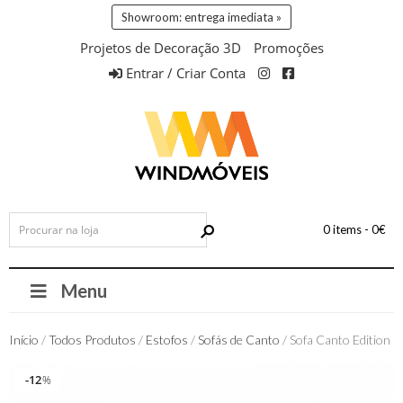
Showroom: entrega imediata »
Projetos de Decoração 3D
Promoções
Entrar / Criar Conta
0 items -
0
€
Menu
Início
/
Todos Produtos
/
Estofos
/
Sofás de Canto
/ Sofa Canto Edition
12
12
%
%