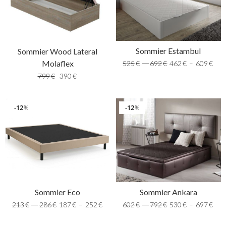
Sommier Estambul
Sommier Wood Lateral
Molaflex
525
€
–
692
€
462
€
–
609
€
799
€
390
€
12
12
%
%
Sommier Eco
Sommier Ankara
213
€
–
286
€
187
€
–
252
€
602
€
–
792
€
530
€
–
697
€