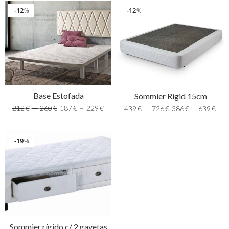
12
12
%
%
Base Estofada
Sommier Rigid 15cm
212
€
–
260
€
187
€
–
229
€
439
€
–
726
€
386
€
–
639
€
19
%
Sommier rígido c/ 2 gavetas