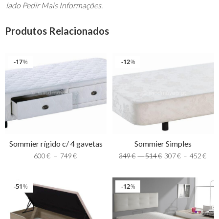
lado Pedir Mais Informações.
Produtos Relacionados
17
12
%
%
Sommier rígido c/ 4 gavetas
Sommier Simples
600
€
–
749
€
349
€
–
514
€
307
€
–
452
€
51
12
%
%