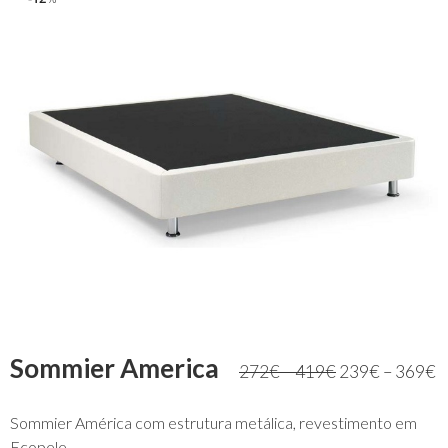
Sommier America
272
€
–
419
€
239
€
–
369
€
Sommier América com estrutura metálica, revestimento em
Ecopele.