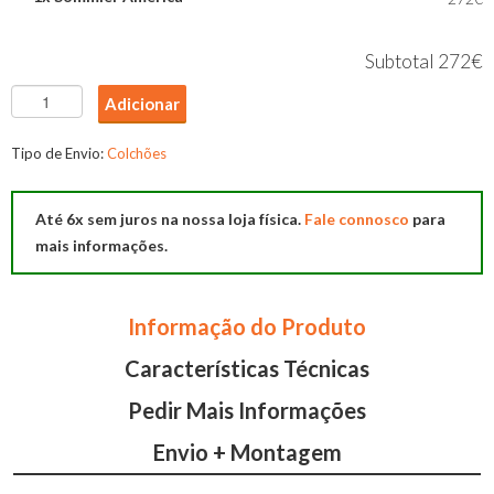
Subtotal
272€
Quantidade
Adicionar
de
Sommier
Tipo de Envio:
Colchões
America
Até 6x sem juros na nossa loja física.
Fale connosco
para
mais informações.
Informação do Produto
Características Técnicas
Pedir Mais Informações
Envio + Montagem