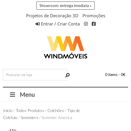
Showroom: entrega imediata »
Projetos de Decoração 3D
Promoções
Entrar / Criar Conta
0 items -
0
€
Menu
Início
/
Todos Produtos
/
Colchões
/
Tipo de
Colchão
/
Sommiers
/ Sommier America
12
12
%
%