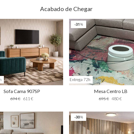
Acabado de Chegar
31
%
h
Entrega 72h
Sofa Cama 907SP
Mesa Centro LB
694
€
611
€
695
€
480
€
30
%