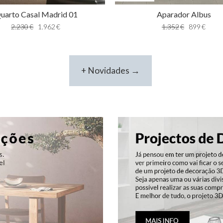
uarto Casal Madrid 01
Aparador Albus
2.230
€
1.962
€
1.352
€
899
€
+ Novidades →