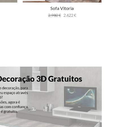
Sofa Vitoria
2.980
€
2.622
€