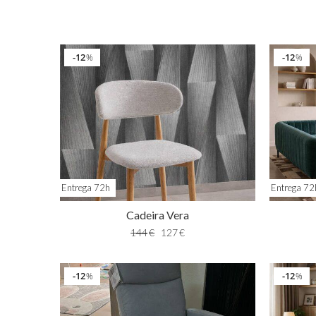
12
12
%
%
Entrega 72h
Entrega 72
Cadeira Vera
144
€
127
€
12
12
%
%