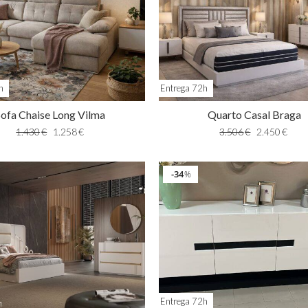
h
Entrega 72h
Sofa Chaise Long Vilma
Quarto Casal Braga
1.430
€
1.258
€
3.506
€
2.450
€
34
%
Entrega 72h