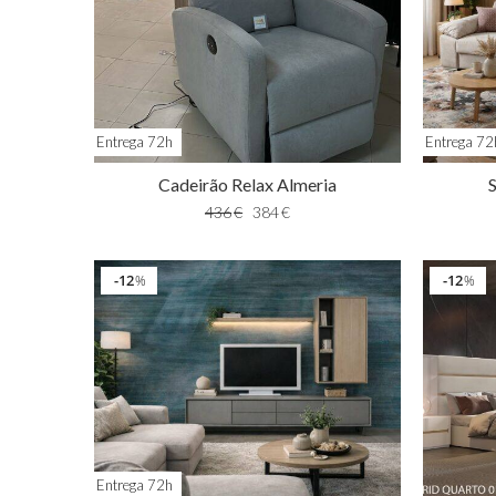
Entrega 72h
Entrega 72
Cadeirão Relax Almeria
436
€
384
€
12
12
%
%
Entrega 72h