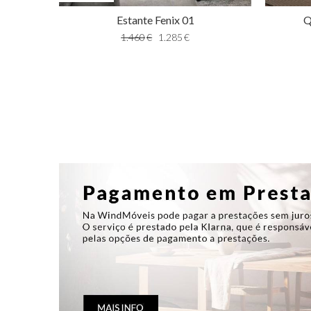
Estante Fenix 01
Q
1.460
€
1.285
€