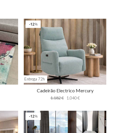
12
%
Entrega 72h
Cadeirão Electrico Mercury
1.182
€
1.040
€
12
%