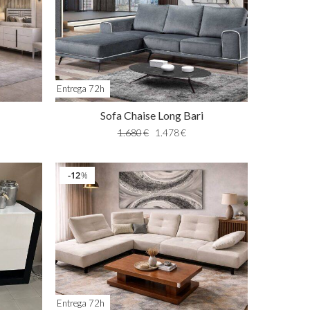
Entrega 72h
Sofa Chaise Long Bari
1.680
€
1.478
€
12
%
Entrega 72h