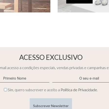
ACESSO EXCLUSIVO
ail acesso a condições especiais, vendas privadas e campanhas ex
Primeiro
E-
Nome
mail
(Obrigatório)
(Obrigatório)
Privacidade
Sim, quero subscrever e aceito a
Política de Privacidade
.
(Obrigatório)