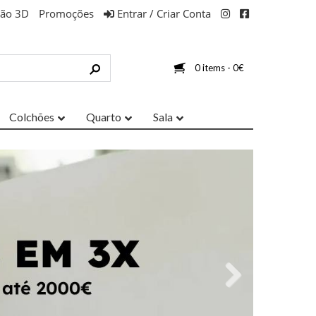
ção 3D
Promoções
Entrar / Criar Conta
0 items -
0
€
Colchões
Quarto
Sala