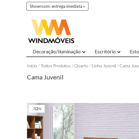
Showroom: entrega imediata »
Decoração/Iluminação
Escritório
Est
Início
/
Todos Produtos
/
Quarto
/
Linha Juvenil
/
Cama Juve
Cama Juvenil
12
%