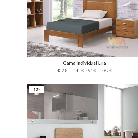
Cama Individual Lira
402
€
–
442
€
354
€
–
389
€
12
%