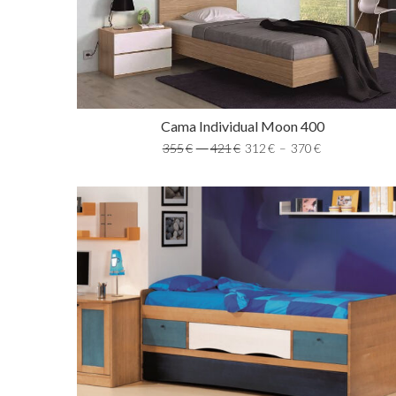
Cama Individual Moon 400
355
€
–
421
€
312
€
–
370
€