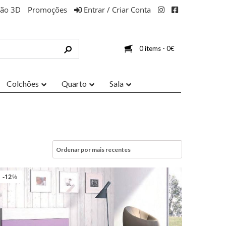
ção 3D
Promoções
Entrar / Criar Conta
0 items -
0
€
Colchões
Quarto
Sala
12
%