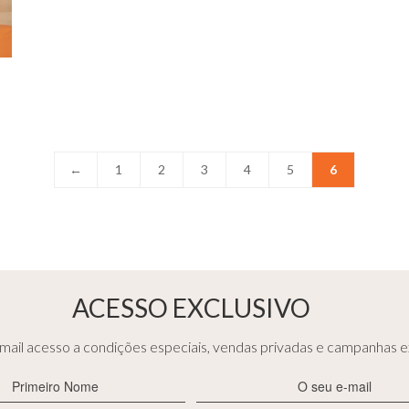
←
1
2
3
4
5
6
ACESSO EXCLUSIVO
ail acesso a condições especiais, vendas privadas e campanhas ex
Primeiro
E-
Nome
mail