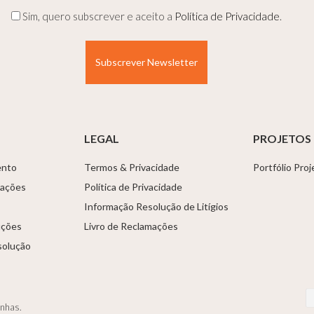
(Obrigatório)
(Obrigatório)
Privacidade
Sim, quero subscrever e aceito a
Política de Privacidade
.
(Obrigatório)
LEGAL
PROJETOS
ento
Termos & Privacidade
Portfólio Pro
tações
Política de Privacidade
Informação Resolução de Litígios
uções
Livro de Reclamações
solução
anhas.