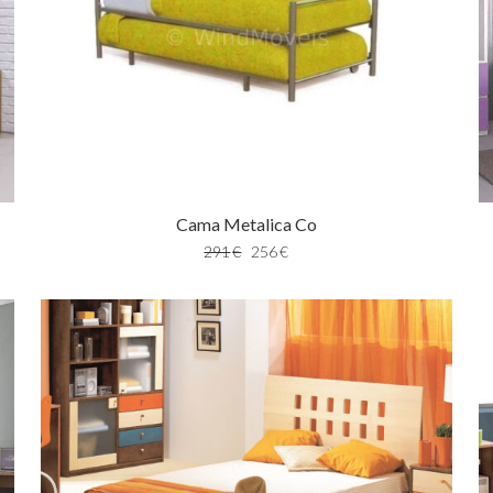
Cama Metalica Co
291
€
256
€