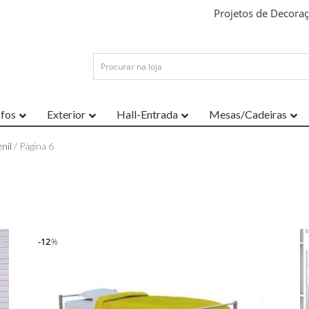
Projetos de Decora
ofos
Exterior
Hall-Entrada
Mesas/Cadeiras
nil
/ Página 6
12
%