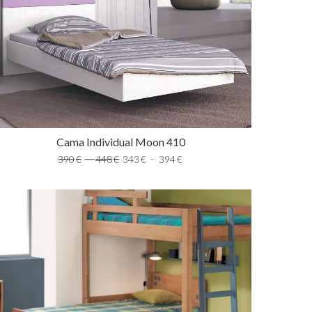
Cama Individual Moon 410
390
€
–
448
€
343
€
–
394
€