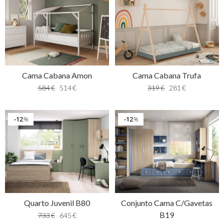
Cama Cabana Amon
Cama Cabana Trufa
584
€
514
€
319
€
281
€
12
12
%
%
Quarto Juvenil B80
Conjunto Cama C/Gavetas
B19
733
€
645
€