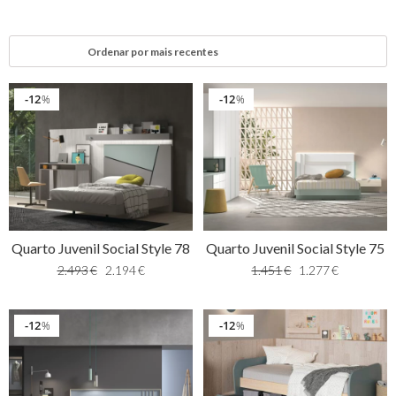
12
12
%
%
Quarto Juvenil Social Style 78
Quarto Juvenil Social Style 75
2.493
€
2.194
€
1.451
€
1.277
€
12
12
%
%