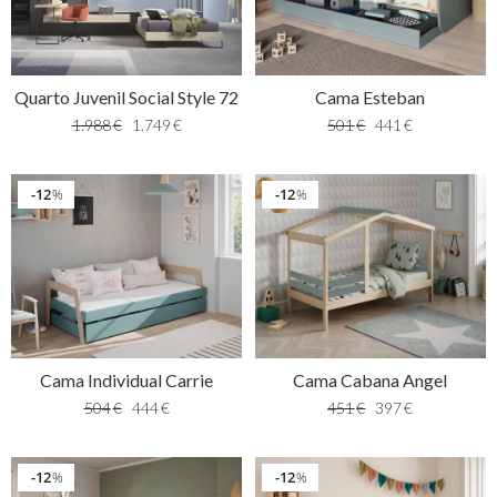
Quarto Juvenil Social Style 72
Cama Esteban
1.988
€
1.749
€
501
€
441
€
12
12
%
%
Cama Individual Carrie
Cama Cabana Angel
504
€
444
€
451
€
397
€
12
12
%
%