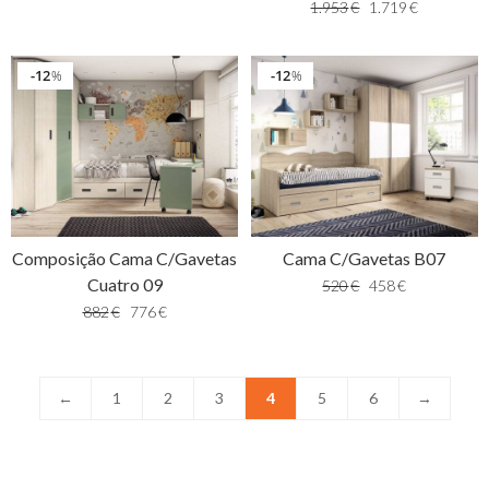
1.953
€
1.719
€
12
12
%
%
Composição Cama C/Gavetas
Cama C/Gavetas B07
Cuatro 09
520
€
458
€
882
€
776
€
←
1
2
3
4
5
6
→