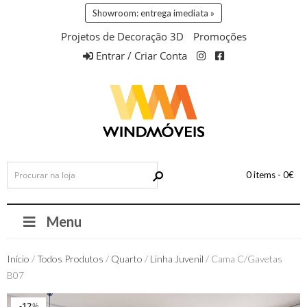
Showroom: entrega imediata »
Projetos de Decoração 3D
Promoções
Entrar / Criar Conta
0 items -
0
€
Menu
Início
/
Todos Produtos
/
Quarto
/
Linha Juvenil
/ Cama C/Gavetas
B07
12
12
%
%