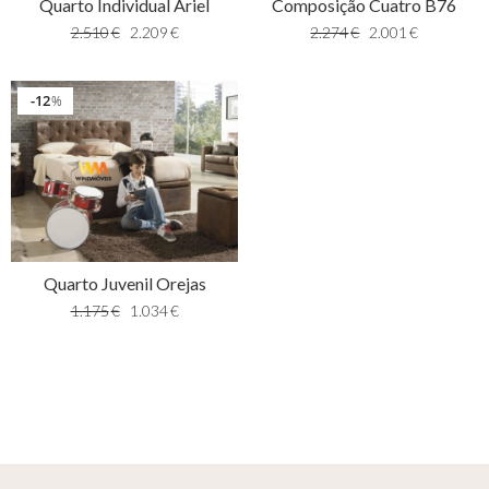
Quarto Individual Ariel
Composição Cuatro B76
2.510
€
2.209
€
2.274
€
2.001
€
12
%
Quarto Juvenil Orejas
1.175
€
1.034
€