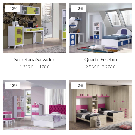
12
12
%
%
Quarto Eusébio
Secretaria Salvador
2.586
€
2.276
€
1.339
€
1.178
€
12
12
%
%