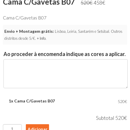
Cama C/Gavetas B07
520
€
458
€
Cama C/Gavetas B07
Envio + Montagem grátis:
Lisboa, Leiria, Santarém e Setúbal. Outros
distritos desde 5/€.
+ Info
.
Ao proceder à encomenda indique as cores a aplicar.
1x
Cama C/Gavetas B07
520€
Subtotal
520€
Quantidade
Adicionar