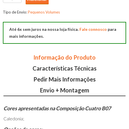
de
Cama
Tipo de Envio:
Pequenos Volumes
C/Gavetas
B07
Até 6x sem juros na nossa loja física.
Fale connosco
para
mais informações.
Informação do Produto
Características Técnicas
Pedir Mais Informações
Envio + Montagem
Cores apresentadas na Composição Cuatro B07
Caledonia;