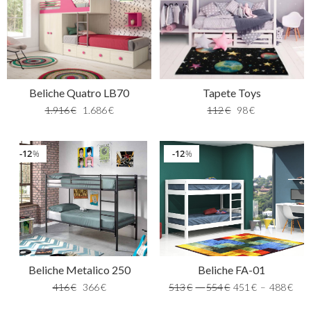
Beliche Quatro LB70
Tapete Toys
1.916
€
1.686
€
112
€
98
€
12
12
%
%
Beliche Metalico 250
Beliche FA-01
416
€
366
€
513
€
–
554
€
451
€
–
488
€