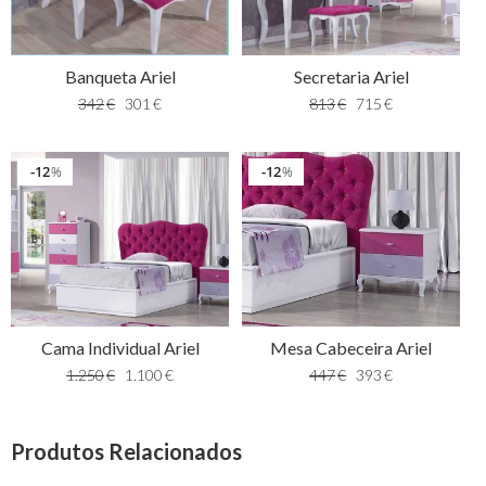
Banqueta Ariel
Secretaria Ariel
342
€
301
€
813
€
715
€
12
12
%
%
Cama Individual Ariel
Mesa Cabeceira Ariel
1.250
€
1.100
€
447
€
393
€
Produtos Relacionados