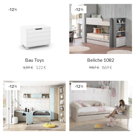
12
12
%
%
Bau Toys
Beliche 1082
139
€
122
€
987
€
869
€
12
12
%
%