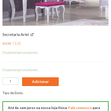
Secretaria Ariel
813
€
715
€
Disponível por encomenda
Disponível por encomenda
Quantidade
Adicionar
de
Quarto
Tipo de Envio:
Individual
Ariel
Até 6x sem juros na nossa loja física.
Fale connosco
para