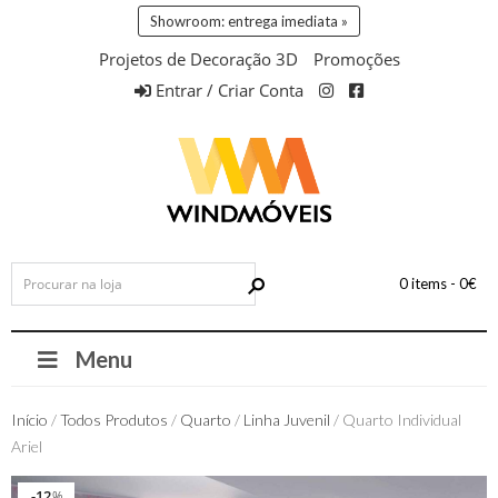
Showroom: entrega imediata »
Projetos de Decoração 3D
Promoções
Entrar / Criar Conta
0 items -
0
€
Menu
Início
/
Todos Produtos
/
Quarto
/
Linha Juvenil
/ Quarto Individual
Ariel
12
12
%
%