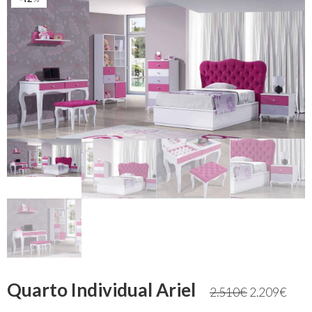
Quarto Individual Ariel
2.510
€
2.209
€