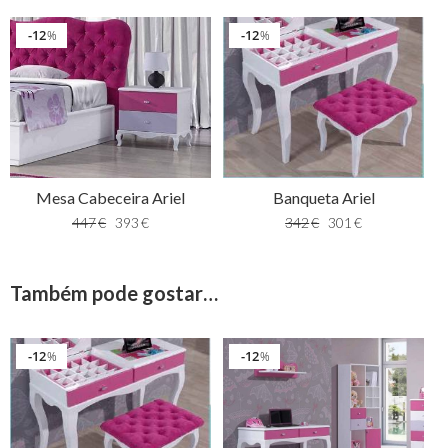
12
12
%
%
Banqueta Ariel
Mesa Cabeceira Ariel
342
€
301
€
447
€
393
€
Também pode gostar…
12
12
%
%