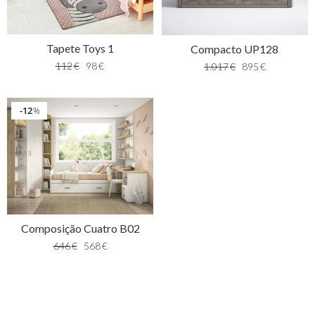
Tapete Toys 1
Compacto UP128
112
€
98
€
1.017
€
895
€
12
%
Composição Cuatro B02
646
€
568
€