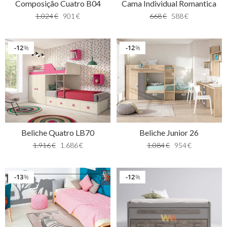
Composição Cuatro B04
Cama Individual Romantica
1.024
€
901
€
668
€
588
€
12
12
%
%
Beliche Junior 26
Beliche Quatro LB70
1.084
€
954
€
1.916
€
1.686
€
13
12
%
%