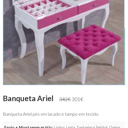
Banqueta Ariel
342
€
301
€
Banqueta Ariel pés em lacado e tampo em tecido.
Envio + Montagem grátis:
Lisboa, Leiria, Santarém e Setúbal. Outros