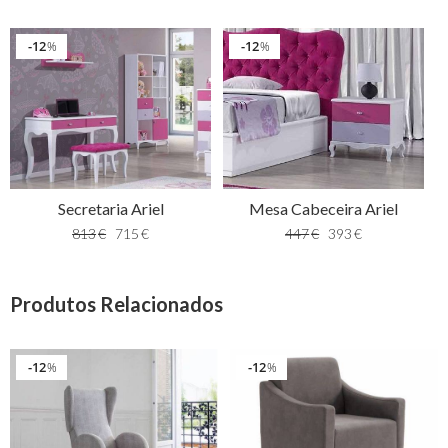
12
12
%
%
Secretaria Ariel
Mesa Cabeceira Ariel
813
€
715
€
447
€
393
€
Produtos Relacionados
12
12
%
%