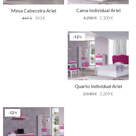
Cama Individual Ariel
Mesa Cabeceira Ariel
1.250
€
1.100
€
447
€
393
€
12
%
Quarto Individual Ariel
2.510
€
2.209
€
12
%