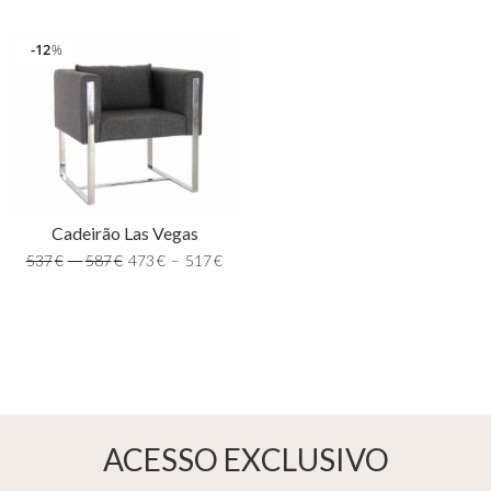
12
%
Cadeirão Las Vegas
537
€
–
587
€
473
€
–
517
€
ACESSO EXCLUSIVO