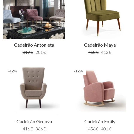
Cadeirão Antonieta
Cadeirão Maya
319
€
281
€
468
€
412
€
12
12
%
%
Cadeirão Genova
Cadeirão Emily
416
€
366
€
456
€
401
€