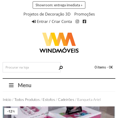
Showroom: entrega imediata »
Projetos de Decoração 3D
Promoções
Entrar / Criar Conta
0 items -
0
€
Menu
Início
/
Todos Produtos
/
Estofos
/
Cadeirões
/ Banqueta Ariel
12
12
%
%