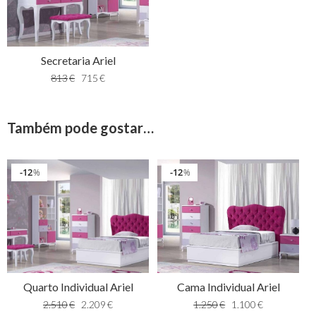
Secretaria Ariel
813
€
715
€
Também pode gostar…
12
12
%
%
Quarto Individual Ariel
Cama Individual Ariel
2.510
€
2.209
€
1.250
€
1.100
€