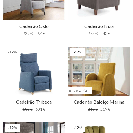
Cadeirão Oslo
Cadeirão Niza
289
€
254
€
273
€
240
€
12
12
%
%
Entrega 72h
Cadeirão Tribeca
Cadeirão Baloiço Marina
683
€
601
€
249
€
219
€
12
12
%
%