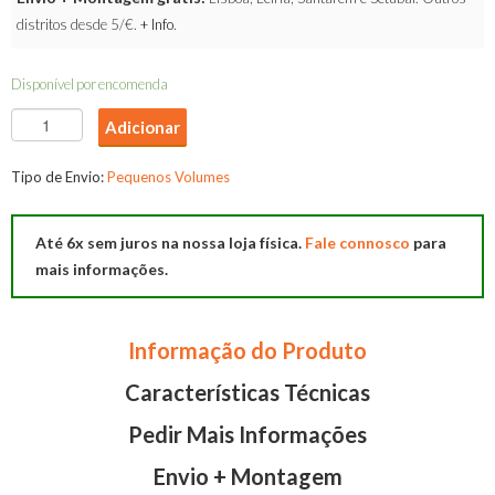
distritos desde 5/€.
+ Info
.
Disponível por encomenda
Quantidade
Adicionar
de
Banqueta
Tipo de Envio:
Pequenos Volumes
Ariel
Até 6x sem juros na nossa loja física.
Fale connosco
para
mais informações.
Informação do Produto
Características Técnicas
Pedir Mais Informações
Envio + Montagem