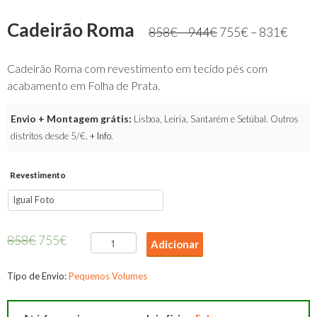
Cadeirão Roma
858
€
–
944
€
755
€
–
831
€
Cadeirão Roma com revestimento em tecido pés com
acabamento em Folha de Prata.
Envio + Montagem grátis:
Lisboa, Leiria, Santarém e Setúbal. Outros
distritos desde 5/€.
+ Info
.
Revestimento
858
€
755
€
Quantidade
Adicionar
de
Cadeirão
Tipo de Envio:
Pequenos Volumes
Roma