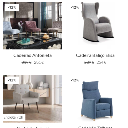
12
12
%
%
Cadeirão Antonieta
Cadeira Baliço Elisa
319
€
281
€
289
€
254
€
12
12
%
%
Entrega 72h
Cadeirão Tribeca