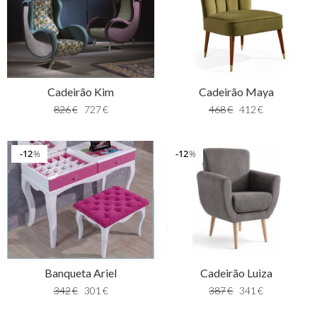
Cadeirão Kim
Cadeirão Maya
826
€
727
€
468
€
412
€
12
12
%
%
Banqueta Ariel
Cadeirão Luiza
342
€
301
€
387
€
341
€