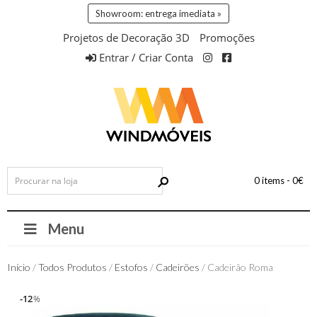
Showroom: entrega imediata »
Projetos de Decoração 3D
Promoções
Entrar / Criar Conta
0 items -
0
€
Menu
Início
/
Todos Produtos
/
Estofos
/
Cadeirões
/ Cadeirão Roma
12
12
%
%