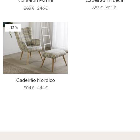
Cadeirão Estoril
683
€
601
€
280
€
246
€
12
%
Cadeirão Nordico
504
€
444
€