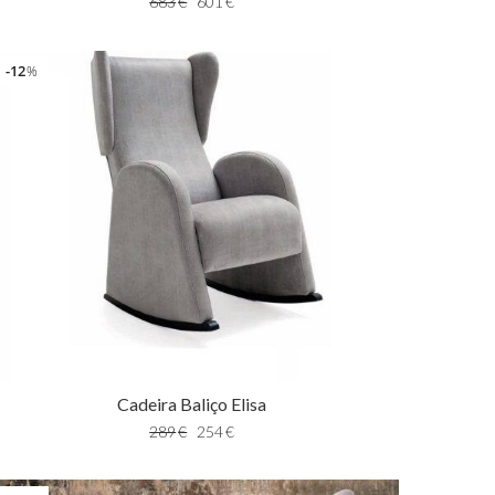
683
€
601
€
12
%
Cadeira Baliço Elisa
289
€
254
€