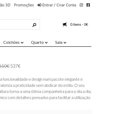
ção 3D
Promoções
Entrar / Criar Conta
0 items -
0
€
Colchões
Quarto
Sala
610
€
537
€
 funcionalidade e design num pacote elegante e
aloriza a praticidade sem abdicar do estilo. O seu
tura torna-a uma ótima companheira para o dia a dia,
o com detalhes pensados ​​para facilitar a utilização