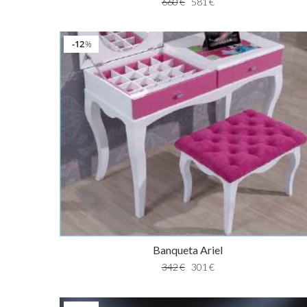
660
€
581
€
12
%
Banqueta Ariel
342
€
301
€