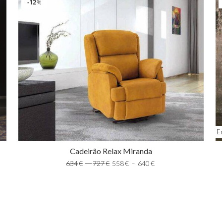
12
%
E
Cadeirão Relax Miranda
634
€
–
727
€
558
€
–
640
€