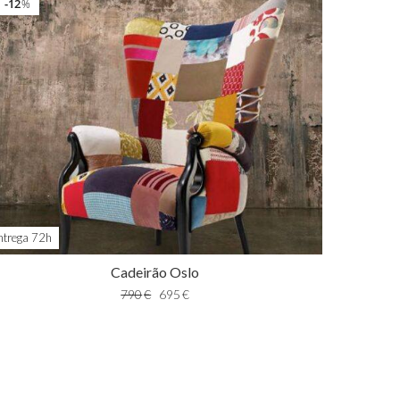
12
%
ntrega 72h
Cadeirão Oslo
790
€
695
€