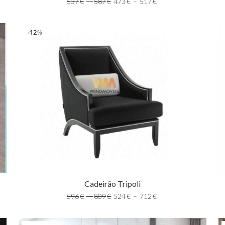
537
€
–
587
€
473
€
–
517
€
12
%
Cadeirão Tripoli
596
€
–
809
€
524
€
–
712
€