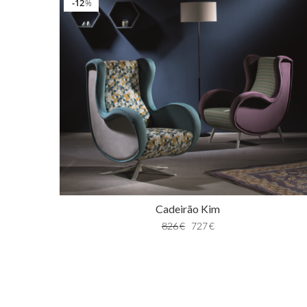
12
%
Cadeirão Kim
826
€
727
€