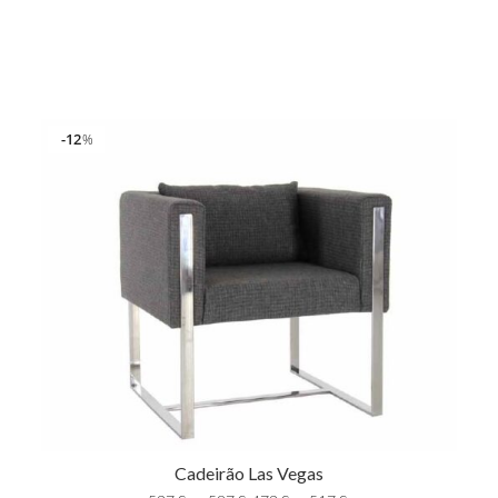
12
%
Cadeirão Las Vegas