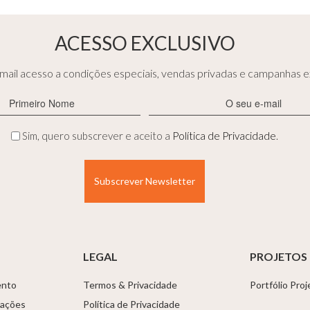
ACESSO EXCLUSIVO
ail acesso a condições especiais, vendas privadas e campanhas ex
Primeiro
E-
Nome
mail
(Obrigatório)
(Obrigatório)
Privacidade
Sim, quero subscrever e aceito a
Política de Privacidade
.
(Obrigatório)
LEGAL
PROJETOS
ento
Termos & Privacidade
Portfólio Pro
tações
Política de Privacidade