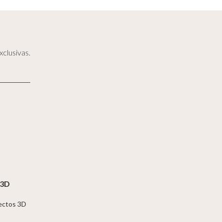
clusivas.
 3D
jectos 3D