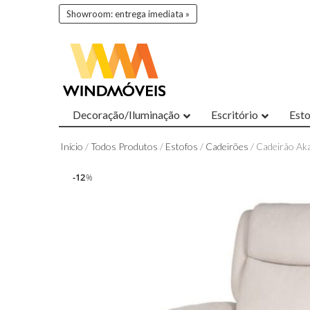
Showroom: entrega imediata »
Decoração/Iluminação
Escritório
Est
Início
/
Todos Produtos
/
Estofos
/
Cadeirões
/ Cadeirão Aka
12
12
%
%