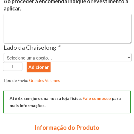
Ao proceder à encomenda indique o revestimento a
aplicar.
Lado da Chaiselong
*
Quantidade
Adicionar
de
Chaise
Tipo de Envio:
Grandes Volumes
Long
Berlin
Até 6x sem juros na nossa loja física.
Fale connosco
para
mais informações.
Informação do Produto