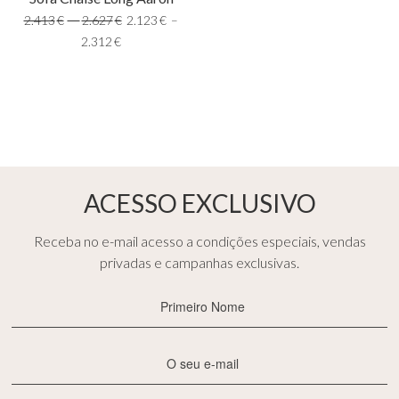
2.413
€
–
2.627
€
2.123
€
–
2.312
€
ACESSO EXCLUSIVO
Receba no e-mail acesso a condições especiais, vendas
privadas e campanhas exclusivas.
Primeiro
Nome
(Obrigatório)
E-
mail
(Obrigatório)