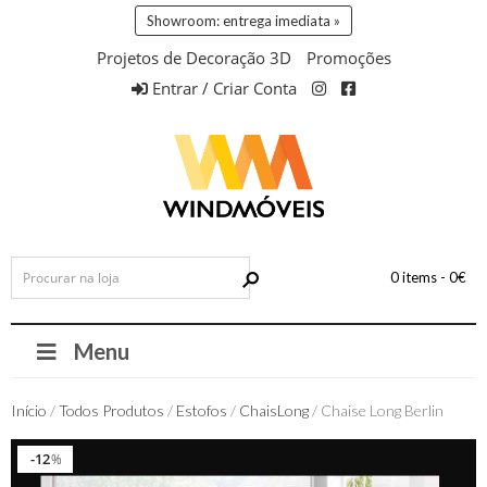
Showroom: entrega imediata »
Projetos de Decoração 3D
Promoções
Entrar / Criar Conta
0 items -
0
€
Menu
Início
/
Todos Produtos
/
Estofos
/
ChaisLong
/ Chaise Long Berlin
12
12
%
%