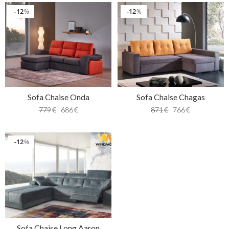
12
12
%
%
Sofa Chaise Onda
Sofa Chaise Chagas
779
€
686
€
871
€
766
€
12
%
Sofa Chaise Long Aaron