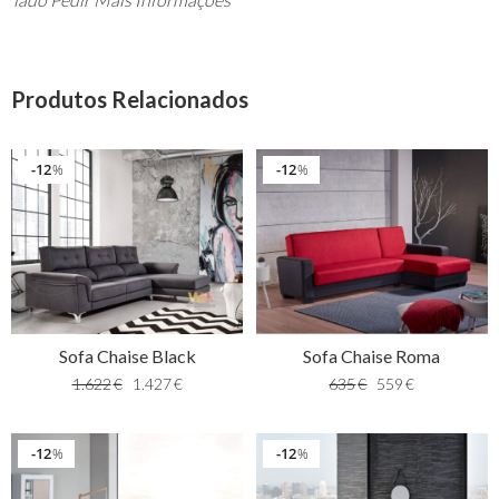
Produtos Relacionados
12
12
%
%
Sofa Chaise Black
Sofa Chaise Roma
1.622
€
1.427
€
635
€
559
€
12
12
%
%