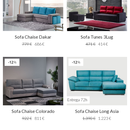
Sofa Chaise Dakar
Sofa Tunes 3Lug
779
€
686
€
471
€
414
€
12
12
%
%
Entrega 72h
Sofa Chaise Colorado
Sofa Chaise Long Asia
922
€
811
€
1.390
€
1.223
€