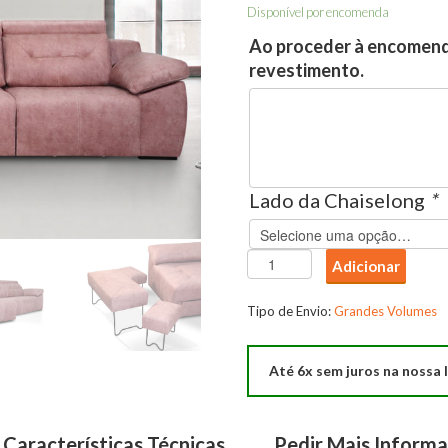
Disponível por encomenda
Ao proceder à encomenda
revestimento.
Lado da Chaiselong
*
Quantidade
Adicionar
de
Sofa
Tipo de Envio:
Grandes Volumes
Chaise
PicNik
Até 6x sem juros na nossa l
Características Técnicas
Pedir Mais Inform