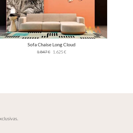
Sofa Chaise Long Cloud
1.847
€
1.625
€
clusivas.