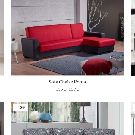
Sofa Chaise Roma
635
€
559
€
12
%