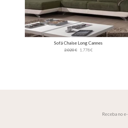
Sofá Chaise Long Cannes
2.020
€
1.778
€
Receba no e-m