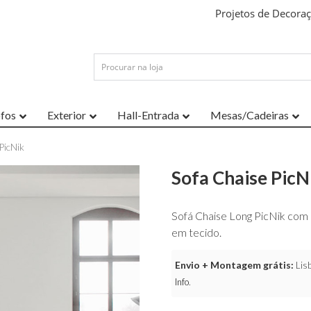
Projetos de Decora
ofos
Exterior
Hall-Entrada
Mesas/Cadeiras
PicNik
Sofa Chaise PicN
Sofá Chaise Long PicNik com 
em tecido.
Envio + Montagem grátis:
Lisb
Info
.