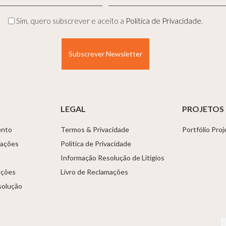
Nome
mail
(Obrigatório)
(Obrigatório)
Privacidade
Sim, quero subscrever e aceito a
Política de Privacidade
.
(Obrigatório)
LEGAL
PROJETOS
ento
Termos & Privacidade
Portfólio Pro
tações
Política de Privacidade
Informação Resolução de Litígios
uções
Livro de Reclamações
solução