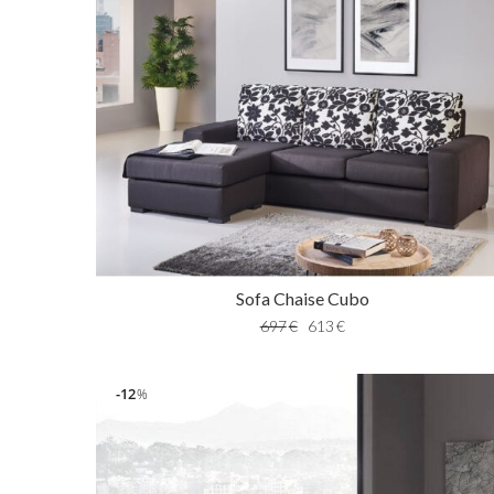
Sofa Chaise Cubo
697
€
613
€
12
%