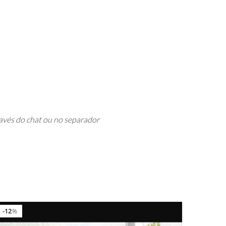
avés do chat ou no separador
12
%