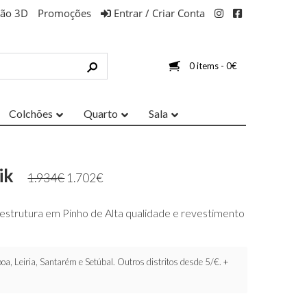
ção 3D
Promoções
Entrar / Criar Conta
0 items -
0
€
Colchões
Quarto
Sala
ik
1.934
€
1.702
€
estrutura em Pinho de Alta qualidade e revestimento
oa, Leiria, Santarém e Setúbal. Outros distritos desde 5/€.
+