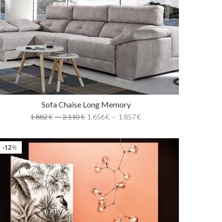
Sofa Chaise Long Memory
1.882
€
–
2.110
€
1.656
€
–
1.857
€
12
%