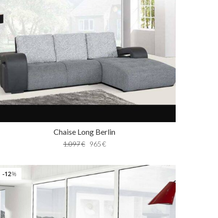
Chaise Long Berlin
1.097
€
965
€
12
%