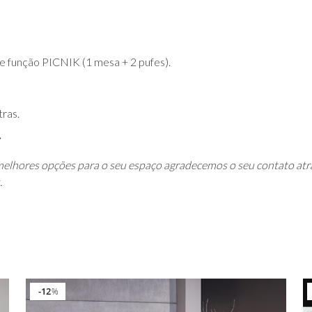
e função PICNIK (1 mesa + 2 pufes).
tras.
elhores opções para o seu espaço agradecemos o seu contato atr
.
12
%