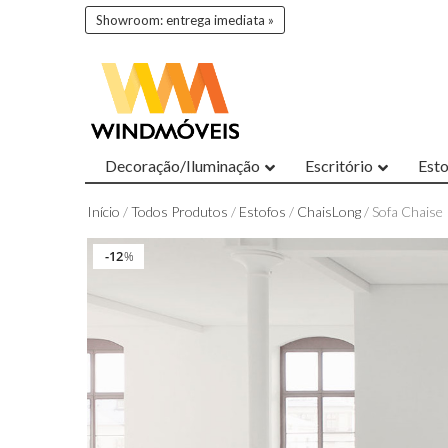
Showroom: entrega imediata »
Decoração/Iluminação
Escritório
Est
Início
/
Todos Produtos
/
Estofos
/
ChaisLong
/ Sofa Chaise 
12
12
%
%