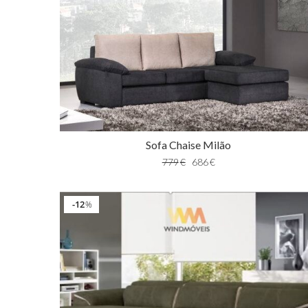
Sofa Chaise Milão
779
€
686
€
12
%