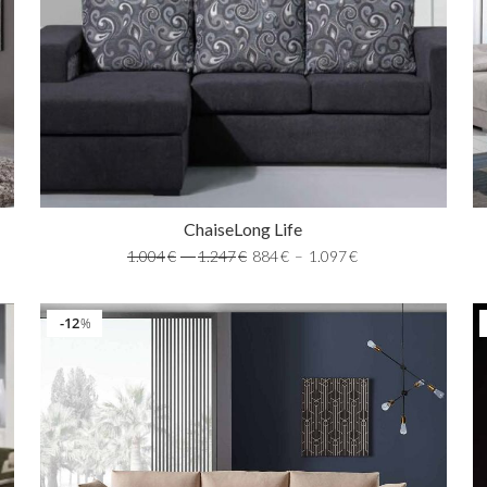
ChaiseLong Life
1.004
€
–
1.247
€
884
€
–
1.097
€
12
%