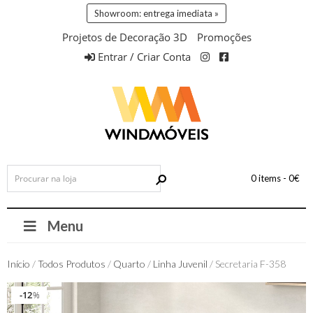
Showroom: entrega imediata »
Projetos de Decoração 3D
Promoções
Entrar / Criar Conta
0 items -
0
€
Menu
Início
/
Todos Produtos
/
Quarto
/
Linha Juvenil
/ Secretaria F-358
12
12
%
%