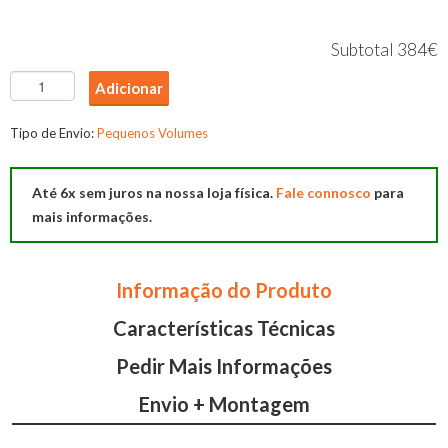
Subtotal
384€
Quantidade
Adicionar
de
Secretaria
Tipo de Envio:
Pequenos Volumes
F-
358
Até 6x sem juros na nossa loja física.
Fale connosco
para
mais informações.
Informação do Produto
Características Técnicas
Pedir Mais Informações
Envio + Montagem