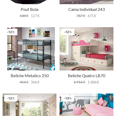
Pouf Bola
Cama Individual 243
144
€
127
€
767
€
675
€
12
12
%
%
Beliche Metalico 250
Beliche Quatro LB70
416
€
366
€
1.916
€
1.686
€
12
13
%
%