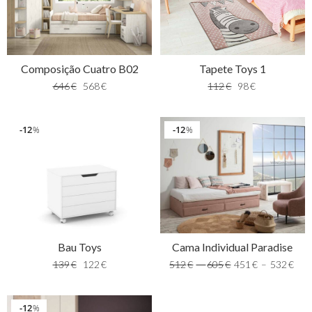
Tapete Toys 1
Composição Cuatro B02
112
€
98
€
646
€
568
€
12
12
%
%
Bau Toys
Cama Individual Paradise
139
€
122
€
512
€
–
605
€
451
€
–
532
€
12
%