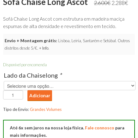
Sofa Chaise Long Ascot
2.600
€
2.288
€
Sofá Chaise Long Ascot com estrutura em madeira maciça
espumas de alta densidade e revestimento em tecido.
Envio + Montagem grátis:
Lisboa, Leiria, Santarém e Setúbal. Outros
distritos desde 5/€.
+ Info
.
Disponível por encomenda
Lado da Chaiselong
*
Quantidade
Adicionar
de
Sofa
Tipo de Envio:
Grandes Volumes
Chaise
Long
Até 6x sem juros na nossa loja física.
Fale connosco
para
Ascot
mais informações.