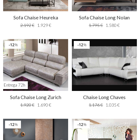
Sofa Chaise Heureka
Sofa Chaise Long Nolan
2.192
€
1.929
€
1.795
€
1.580
€
12
12
%
%
Entrega 72h
Sofa Chaise Long Zurich
Chaise Long Chaves
1.920
€
1.690
€
1.176
€
1.035
€
12
12
%
%