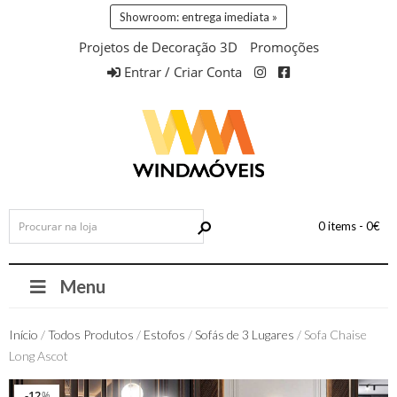
Showroom: entrega imediata »
Projetos de Decoração 3D
Promoções
Entrar / Criar Conta
0 items -
0
€
Menu
Início
/
Todos Produtos
/
Estofos
/
Sofás de 3 Lugares
/ Sofa Chaise
Long Ascot
12
12
%
%