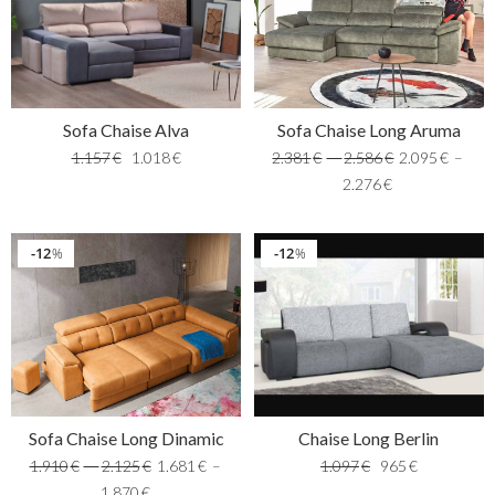
Sofa Chaise Long Aruma
Sofa Chaise Alva
2.381
€
–
2.586
€
2.095
€
–
1.157
€
1.018
€
2.276
€
12
12
%
%
Sofa Chaise Long Dinamic
Chaise Long Berlin
1.910
€
–
2.125
€
1.681
€
–
1.097
€
965
€
1.870
€