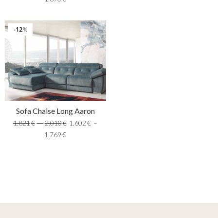
12
%
Sofa Chaise Long Aaron
1.821
€
–
2.010
€
1.602
€
–
1.769
€