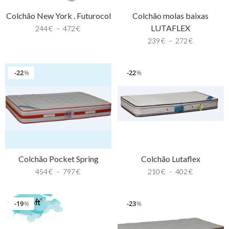
Colchão New York . Futurocol
Colchão molas baixas
LUTAFLEX
244
€
–
472
€
239
€
–
272
€
22
22
%
%
Colchão Pocket Spring
Colchão Lutaflex
454
€
–
797
€
210
€
–
402
€
19
23
%
%