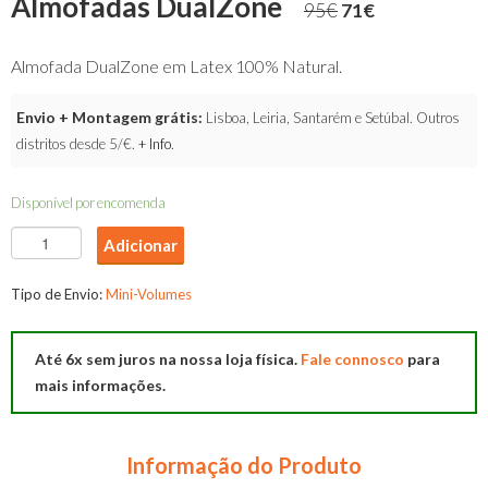
Almofadas DualZone
95
€
71
€
Almofada DualZone em Latex 100% Natural.
Envio + Montagem grátis:
Lisboa, Leiria, Santarém e Setúbal. Outros
distritos desde 5/€.
+ Info
.
Disponível por encomenda
Quantidade
Adicionar
de
Almofadas
Tipo de Envio:
Mini-Volumes
DualZone
Até 6x sem juros na nossa loja física.
Fale connosco
para
mais informações.
Informação do Produto