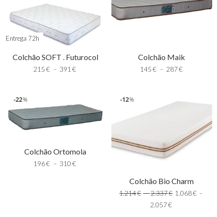
Entrega 72h
Colchão SOFT . Futurocol
Colchão Maik
215
€
–
391
€
145
€
–
287
€
22
12
%
%
Colchão Ortomola
196
€
–
310
€
Colchão Bio Charm
1.214
€
–
2.337
€
1.068
€
–
2.057
€