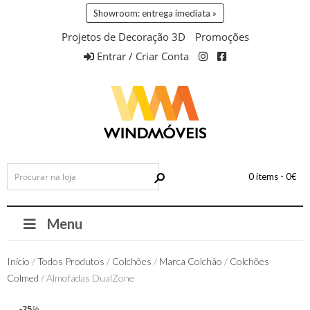
Showroom: entrega imediata »
Projetos de Decoração 3D
Promoções
Entrar / Criar Conta
0 items -
0
€
Menu
Início
/
Todos Produtos
/
Colchões
/
Marca Colchão
/
Colchões
Colmed
/ Almofadas DualZone
25
25
%
%