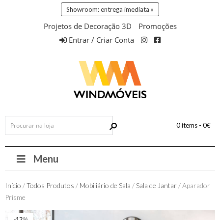
Showroom: entrega imediata »
Projetos de Decoração 3D
Promoções
Entrar / Criar Conta
0 items -
0
€
Menu
Início
/
Todos Produtos
/
Mobiliário de Sala
/
Sala de Jantar
/ Aparador
Prisme
12
12
%
%