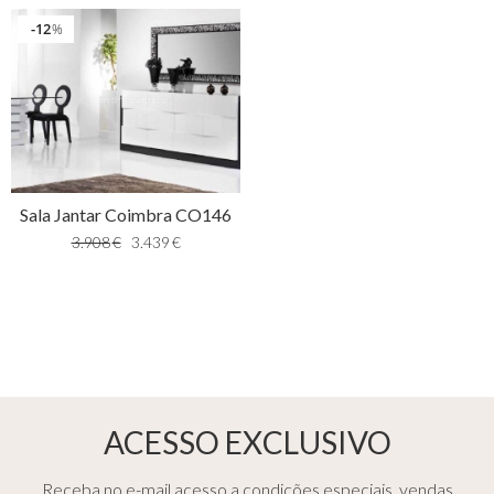
12
%
Sala Jantar Coimbra CO146
3.908
€
3.439
€
ACESSO EXCLUSIVO
Receba no e-mail acesso a condições especiais, vendas