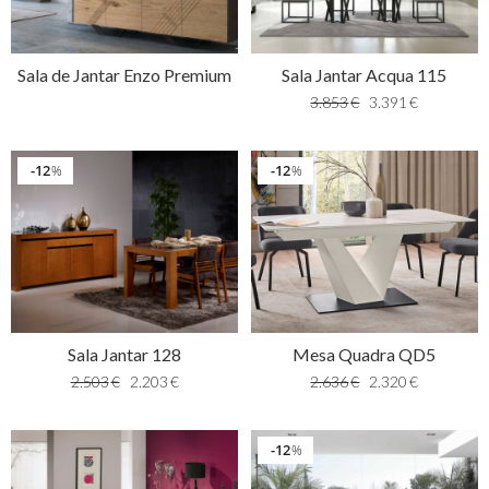
Sala de Jantar Enzo Premium
Sala Jantar Acqua 115
3.853
€
3.391
€
12
12
%
%
Sala Jantar 128
Mesa Quadra QD5
2.503
€
2.203
€
2.636
€
2.320
€
12
%