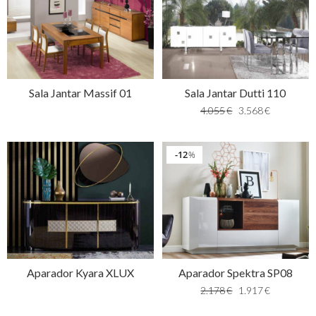
Sala Jantar Massif 01
Sala Jantar Dutti 110
4.055
€
3.568
€
12
%
Aparador Kyara XLUX
Aparador Spektra SP08
2.178
€
1.917
€