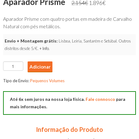
Aparador Prisme
2.154
€
1.896
€
Aparador Prisme com quatro portas em madeira de Carvalho
Natural com pés metálicos.
Envio + Montagem grátis:
Lisboa, Leiria, Santarém e Setúbal. Outros
distritos desde 5/€.
+ Info
.
Quantidade
Adicionar
de
Aparador
Tipo de Envio:
Pequenos Volumes
Prisme
Até 6x sem juros na nossa loja física.
Fale connosco
para
mais informações.
Informação do Produto