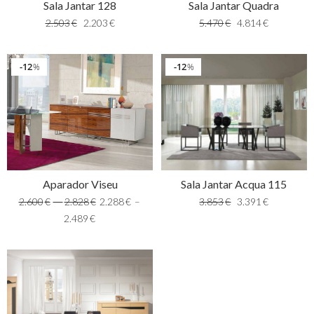
Sala Jantar 128
Sala Jantar Quadra
2.503
€
2.203
€
5.470
€
4.814
€
12
12
%
%
Sala Jantar Acqua 115
Aparador Viseu
3.853
€
3.391
€
2.600
€
–
2.828
€
2.288
€
–
2.489
€