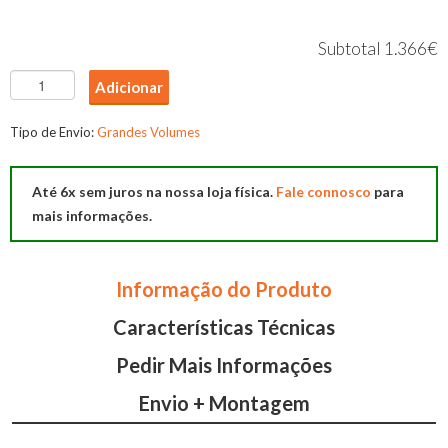
Subtotal
1.366€
Quantidade
Adicionar
de
Aparador
Tipo de Envio:
Grandes Volumes
Gold
Até 6x sem juros na nossa loja física.
Fale connosco
para
mais informações.
Informação do Produto
Características Técnicas
Pedir Mais Informações
Envio + Montagem