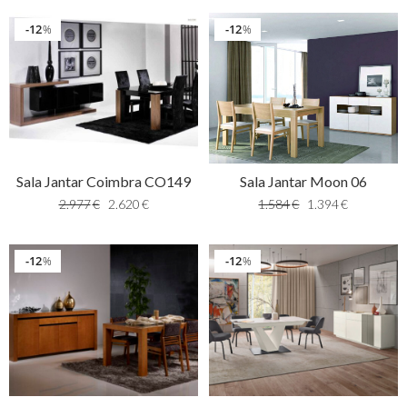
12
12
%
%
Sala Jantar Moon 06
Sala Jantar Coimbra CO149
1.584
€
1.394
€
2.977
€
2.620
€
12
12
%
%