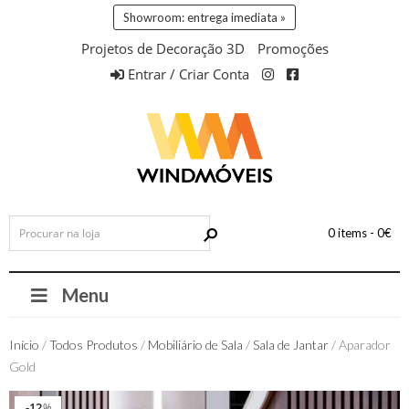
Showroom: entrega imediata »
Projetos de Decoração 3D
Promoções
Entrar / Criar Conta
0 items -
0
€
Menu
Início
/
Todos Produtos
/
Mobiliário de Sala
/
Sala de Jantar
/ Aparador
Gold
12
12
%
%