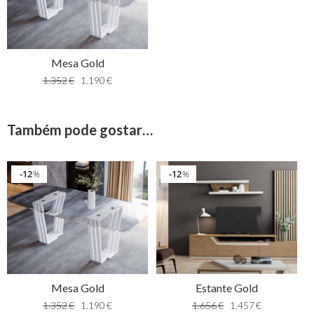
Mesa Gold
1.352
€
1.190
€
Também pode gostar…
12
12
%
%
Mesa Gold
Estante Gold
1.352
€
1.190
€
1.656
€
1.457
€