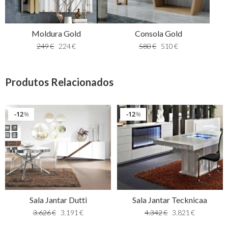
Moldura Gold
Consola Gold
249
€
224
€
580
€
510
€
Produtos Relacionados
12
12
%
%
Sala Jantar Dutti
Sala Jantar Tecknicaa
3.626
€
3.191
€
4.342
€
3.821
€