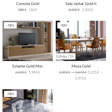
Consola Gold
Sala Jantar Gold II
580
€
510
€
2.650
€
2.332
€
12
12
%
%
Entrega 72h
Estante Gold Mor
Mesa Gold
2.210
€
1.945
€
1.392
€
–
1.672
€
1.225
€
–
1.471
€
12
%