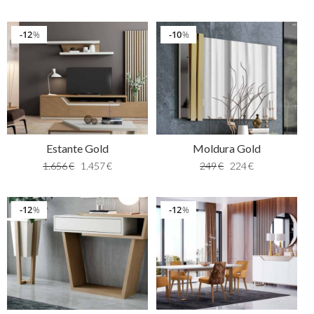
12
10
%
%
Estante Gold
Moldura Gold
1.656
€
1.457
€
249
€
224
€
12
12
%
%