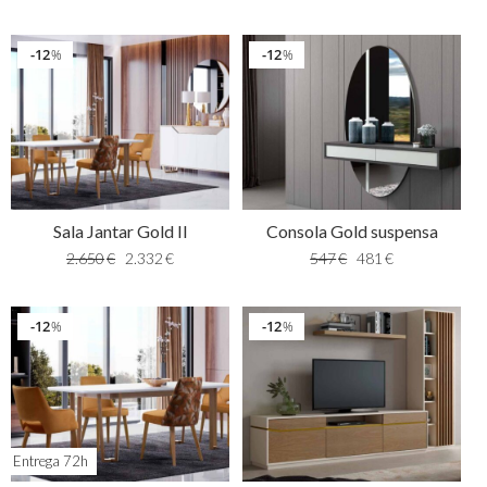
12
12
%
%
Sala Jantar Gold II
Consola Gold suspensa
2.650
€
2.332
€
547
€
481
€
12
12
%
%
Entrega 72h