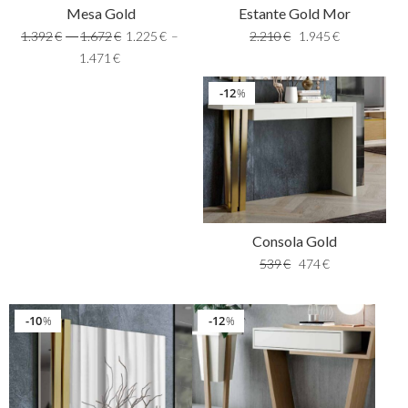
Mesa Gold
Estante Gold Mor
1.392
€
–
1.672
€
1.225
€
–
2.210
€
1.945
€
1.471
€
12
%
Consola Gold
539
€
474
€
10
12
%
%